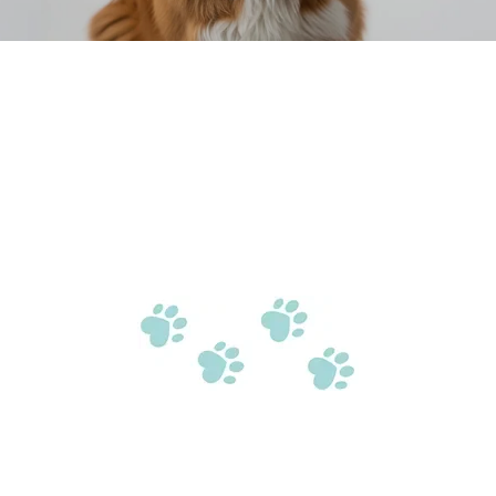
Tierisch wi
In unserem OnlineShop bekommst du 
Lieblinge begehrt. Ob Futter, Spiel
uns findest du Top Marken in hochw
auf einen "Katzen"S